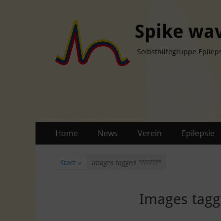
Spike wav
Selbsthilfegruppe Epileps
Primäres
Zum
Home
News
Verein
Epilepsie
Inhalt
Menü
springen
Start
»
Images tagged "??????"
Images tagg